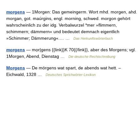
morgens
— 1Morgen: Das gemeingerm. Wort mhd. morgen, ahd.
morgan, got. maúrgins, engl. morning, schwed. morgon gehört
wahrscheinlich zu der idg. Verbalwurzel *mer »flimmern,
schimmern; dämmern« und bedeutet demnach eigentlich
»Schimmer; Dämmerung«.… …
Das Herkunftswörterbuch
morgens
— mọr|gens {{link}}K 70{{/link}}, aber des Morgens; vgl.
1Morgen, Abend, Dienstag …
Die deutsche Rechtschreibung
Morgens
— De mörgens wat spart, de abends wat hett. –
Eichwald, 1328 …
Deutsches Sprichwörter-Lexikon