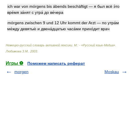
ich war von mórgens bis ábends beschäftigt — я был всё э́то
вре́мя за́нят с утра́ до ве́чера
mórgens zwíschen 9 und 12 Uhr kommt der Arzt — по утра́м
ме́жду девятью́ и двена́дцатью часа́ми прихо́дит врач
Немецко-русский словарь активной лексики. М.: - «Русский язык-Медиа»
.
Любимова З.М.
.
2003
.
Игры ⚽
Поможем написать реферат
morgen
Moskau