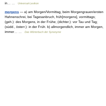
in… …
Universal-Lexikon
morgens
— a) am Morgen/Vormittag, beim Morgengrauen/ersten
Hahnenschrei, bei Tagesanbruch, früh[morgens], vormittags;
(geh.): des Morgens, in der Frühe; (dichter.): vor Tau und Tag;
(südd., österr.): in der Früh. b) allmorgendlich, immer am Morgen,
immer… …
Das Wörterbuch der Synonyme