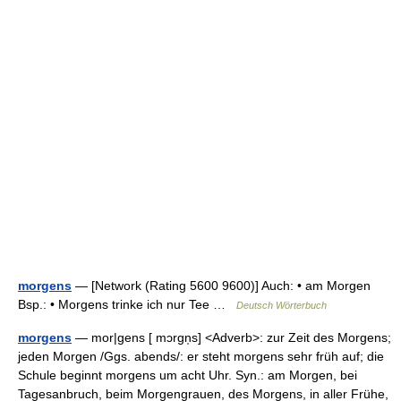
morgens
— [Network (Rating 5600 9600)] Auch: • am Morgen
Bsp.: • Morgens trinke ich nur Tee …
Deutsch Wörterbuch
morgens
— mor|gens [ mɔrgn̩s] <Adverb>: zur Zeit des Morgens;
jeden Morgen /Ggs. abends/: er steht morgens sehr früh auf; die
Schule beginnt morgens um acht Uhr. Syn.: am Morgen, bei
Tagesanbruch, beim Morgengrauen, des Morgens, in aller Frühe,