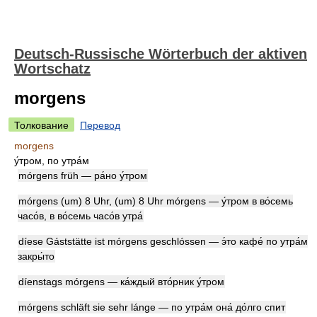
Deutsch-Russische Wörterbuch der aktiven
Wortschatz
morgens
Толкование
Перевод
morgens
у́тром, по утра́м
mórgens früh — ра́но у́тром
mórgens (um) 8 Uhr, (um) 8 Uhr mórgens — у́тром в во́семь
часо́в, в во́семь часо́в утра́
díese Gáststätte ist mórgens geschlóssen — э́то кафе́ по утра́м
закры́то
díenstags mórgens — ка́ждый вто́рник у́тром
mórgens schläft sie sehr lánge — по утра́м она́ до́лго спит