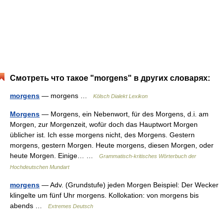
Смотреть что такое "morgens" в других словарях:
morgens
— morgens …
Kölsch Dialekt Lexikon
Morgens
— Morgens, ein Nebenwort, für des Morgens, d.i. am
Morgen, zur Morgenzeit, wofür doch das Hauptwort Morgen
üblicher ist. Ich esse morgens nicht, des Morgens. Gestern
morgens, gestern Morgen. Heute morgens, diesen Morgen, oder
heute Morgen. Einige… …
Grammatisch-kritisches Wörterbuch der
Hochdeutschen Mundart
morgens
— Adv. (Grundstufe) jeden Morgen Beispiel: Der Wecker
klingelte um fünf Uhr morgens. Kollokation: von morgens bis
abends …
Extremes Deutsch